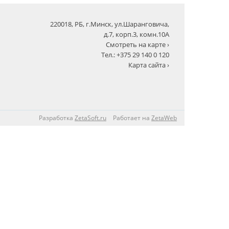
220018, РБ, г.Минск, ул.Шаранговича,
д.7, корп.3, комн.10А
Смотреть на карте ›
Тел.: +375 29 140 0 120
Карта сайта ›
Разработка
ZetaSoft.ru
Работает на
ZetaWeb