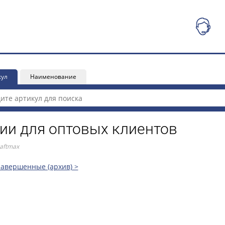
кул
Наименование
ии для оптовых клиентов
aftmax
завершенные (архив) >