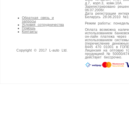
д.7, корп.3, комн.10А.
Зарегистрировано реше
06.07.2006г.
Дата регистрации интер
Беларусь 28.06.2010 №1
Обратная связь и
запросы
Режим работы: понедель
Условия сотрудничества
Помощь
Оплата возможна налич
Контакты
использованием банковс
он-лайн платежа через 
использованием систем
(перечисление денежны
8445 470 01001 в ГОПЕ
Copyright © 2017 L-auto Ltd.
Лицензия на оптовую т
продукцией № 50000/474
действует бессрочно.