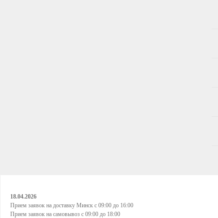
Оптовым клиентам:
+375(29) 691-36-92 +375(29) 683-05-60 +375(44) 771-
Розничным клиентам:
+375(17) 336-01-68 +375(29) 140-01-20 +37
Поиск товара
Поиск по каталогу
Поиск по авто
Поиск по VIN
Главная
/
Новости
/
Уважаемые клиенты!
График работы компании Л-авто в праздничные дни
18.04.2026
Прием заявок на доставку Минск с 09:00 до 16:00
Прием заявок на самовывоз с 09:00 до 18:00