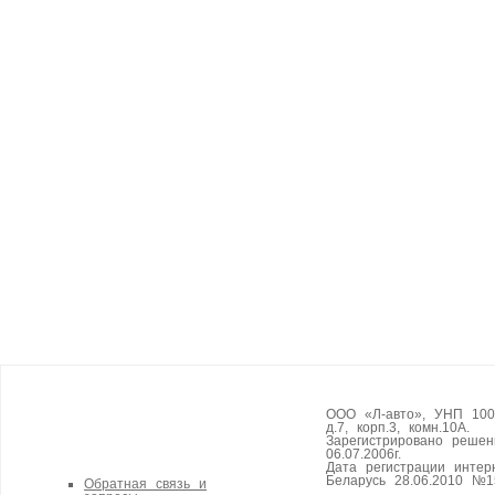
ООО «Л-авто», УНП 1008
д.7, корп.3, комн.10А.
Зарегистрировано реше
06.07.2006г.
Дата регистрации интер
Беларусь 28.06.2010 №1
Обратная связь и