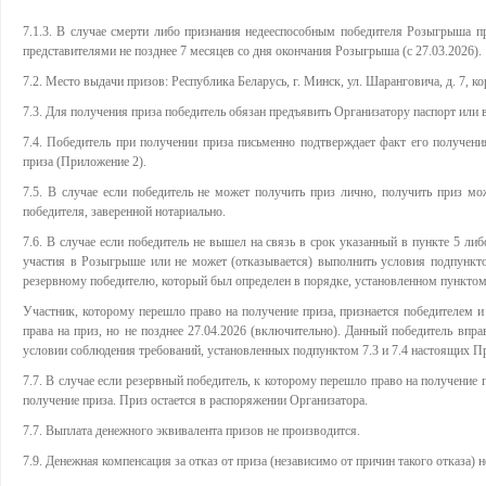
7.1.3. В случае смерти либо признания недееспособным победителя Розыгрыша п
представителями не позднее 7 месяцев со дня окончания Розыгрыша (с 27.03.2026).
7.2. Место выдачи призов: Республика Беларусь, г. Минск, ул. Шаранговича, д. 7, кор
7.3. Для получения приза победитель обязан предъявить Организатору паспорт или 
7.4. Победитель при получении приза письменно подтверждает факт его получен
приза (Приложение 2).
7.5. В случае если победитель не может получить приз лично, получить приз мо
победителя, заверенной нотариально.
7.6. В случае если победитель не вышел на связь в срок указанный в пункте 5 либ
участия в Розыгрыше или не может (отказывается) выполнить условия подпункто
резервному победителю, который был определен в порядке, установленном пункто
Участник, которому перешло право на получение приза, признается победителем и
права на приз, но не позднее 27.04.2026 (включительно). Данный победитель впра
условии соблюдения требований, установленных подпунктом 7.3 и 7.4 настоящих П
7.7. В случае если резервный победитель, к которому перешло право на получение п
получение приза. Приз остается в распоряжении Организатора.
7.7. Выплата денежного эквивалента призов не производится.
7.9. Денежная компенсация за отказ от приза (независимо от причин такого отказа) н