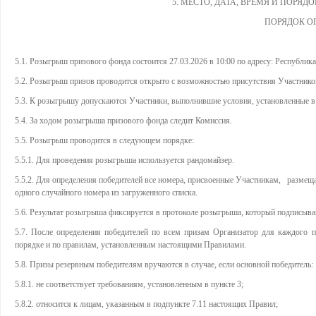
5. МЕСТО, ДАТА, ВРЕМЯ И ПОРЯ
ПОРЯДОК О
5.1. Розыгрыш призового фонда состоится 27.03.2026 в 10:00 по адресу: Республика Б
5.2. Розыгрыш призов проводится открыто с возможностью присутствия Участнико
5.3. К розыгрышу допускаются Участники, выполнившие условия, установленные в
5.4. За ходом розыгрыша призового фонда следит Комиссия.
5.5. Розыгрыш проводится в следующем порядке:
5.5.1. Для проведения розыгрыша используется рандомайзер.
5.5.2. Для определения победителей все номера, присвоенные Участникам, размеща
одного случайного номера из загруженного списка.
5.6. Результат розыгрыша фиксируется в протоколе розыгрыша, который подписыв
5.7. После определения победителей по всем призам Организатор для каждого п
порядке и по правилам, установленным настоящими Правилами.
5.8. Призы резервным победителям вручаются в случае, если основной победитель:
5.8.1. не соответствует требованиям, установленным в пункте 3;
5.8.2. относится к лицам, указанным в подпункте 7.11 настоящих Правил;