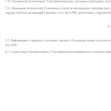
7.10. Организатор не оплачивает Участникам расходы, связанные с проездом к мест
7.11. Выигрыши победителям Розыгрыша и (или) их наследникам, опекунам или 
порядке перечень организаций и физлиц, в том числе ИП, причастным к террористич
8.
8.1. Информацию о правилах и условиях участия в Розыгрыше можно получить на
(пн-субб).
8.2. Споры между Организатором и Участниками рассматриваются в судебном поряд