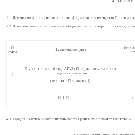
4. СОСТАВ 
4.1. Источником формирования призового фонда является имущество Организатора
4.2. Призовой фонд состоит из призов, общее количество которых - 13 единиц, общи
N
Количе
Наименование приза
приза
шт
Комплект товаров бренда ATAS (13 шт) для косметического
ухода за автомобилем
1
1
(перечень в Приложении1)
ИТОГО
x
4.3. Каждый Участник может выиграть только 1 (один) приз в рамках Розыгрыша.