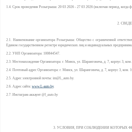
1.4. Срок проведения Розыгрыша: 20 03 2026 - 27 03 2026 (включая период, когда
2. СВЕД
2.1. Наименование организатора Розыгрыша: Общество с ограниченной ответстве
Едином государственном регистре юридических лиц и индивидуальных предпринимат
2.2. УНП Организатора: 100844547.
2.3. Местонахождение Организатора: г. Минск, ул. Шаранговича, д. 7, корпус 3, ком.
2.4. Почтовый адрес Организатора: г. Минск, ул. Шаранговича, д. 7, корпус 3, ком. 1
2.5. Адрес электронной почты: im@L_auto.by.
2.6. Адрес сайта:
www.L-auto.by
.
2.7. Инстаграм-аккаунт
@l_auto.by
3. УСЛОВИЯ, ПРИ СОБЛЮДЕНИИ КОТОРЫХ 