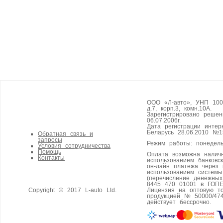
ООО «Л-авто», УНП 1008
д.7, корп.3, комн.10А.
Зарегистрировано реше
06.07.2006г.
Дата регистрации интер
Беларусь 28.06.2010 №1
Обратная связь и
запросы
Режим работы: понедель
Условия сотрудничества
Помощь
Оплата возможна налич
Контакты
использованием банковс
он-лайн платежа через 
использованием систем
(перечисление денежны
8445 470 01001 в ГОПЕ
Copyright © 2017 L-auto Ltd.
Лицензия на оптовую т
продукцией № 50000/474
действует бессрочно.