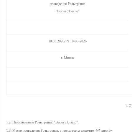
проведения Розыгрыша
"Весна с L-auto"
19.03.2026г N 19-03-2026
г. Минск
1. 
1.2. Наименование Розыгрыша: "Весна с L-auto".
1.3. Место проведения Розыгрыша: в инстаграмм-аккаунте
@l_auto.by
.