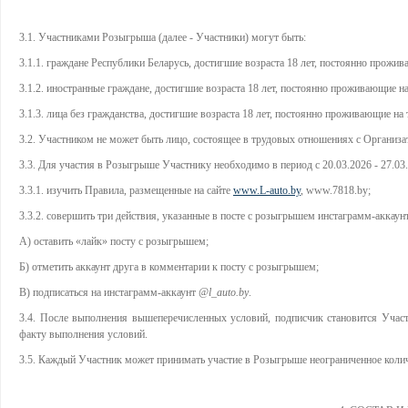
3.1. Участниками Розыгрыша (далее - Участники) могут быть:
3.1.1. граждане Республики Беларусь, достигшие возраста 18 лет, постоянно прожи
3.1.2. иностранные граждане, достигшие возраста 18 лет, постоянно проживающие н
3.1.3. лица без гражданства, достигшие возраста 18 лет, постоянно проживающие н
3.2. Участником не может быть лицо, состоящее в трудовых отношениях с Организат
3.3. Для участия в Розыгрыше Участнику необходимо в период с 20.03.2026 - 27.03
3.3.1. изучить Правила, размещенные на сайте
www.L-auto.by
, www.7818.by;
3.3.2. совершить три действия, указанные в посте с розыгрышем инстаграмм-аккаун
А) оставить «лайк» посту с розыгрышем;
Б) отметить аккаунт друга в комментарии к посту с розыгрышем;
В) подписаться на инстаграмм-аккаунт
@l_auto.by
.
3.4. После выполнения вышеперечисленных условий, подписчик становится Участ
факту выполнения условий.
3.5. Каждый Участник может принимать участие в Розыгрыше неограниченное коли